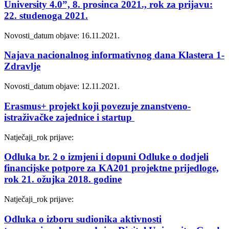
University 4.0”, 8. prosinca 2021., rok za prijavu:
22. studenoga 2021.
Novosti_
datum objave: 16.11.2021.
Najava nacionalnog informativnog dana Klastera 1-
Zdravlje
Novosti_
datum objave: 12.11.2021.
Erasmus+ projekt koji povezuje znanstveno-
istraživačke zajednice i startup
Natječaji_
rok prijave:
Odluka br. 2 o izmjeni i dopuni Odluke o dodjeli
financijske potpore za KA201 projektne prijedloge,
rok 21. ožujka 2018. godine
Natječaji_
rok prijave:
Odluka o izboru sudionika aktivnosti