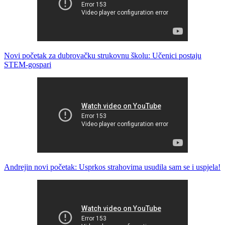
Novi početak za dubrovačku strukovnu školu: Učenici postaju
STEM-gospari
Andrejin novi početak: Usprkos strahovima usudila sam se i uspjela!