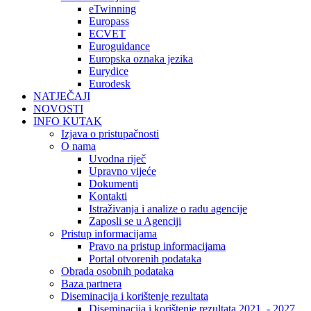
eTwinning
Europass
ECVET
Euroguidance
Europska oznaka jezika
Eurydice
Eurodesk
NATJEČAJI
NOVOSTI
INFO KUTAK
Izjava o pristupačnosti
O nama
Uvodna riječ
Upravno vijeće
Dokumenti
Kontakti
Istraživanja i analize o radu agencije
Zaposli se u Agenciji
Pristup informacijama
Pravo na pristup informacijama
Portal otvorenih podataka
Obrada osobnih podataka
Baza partnera
Diseminacija i korištenje rezultata
Diseminacija i korištenje rezultata 2021. - 2027.