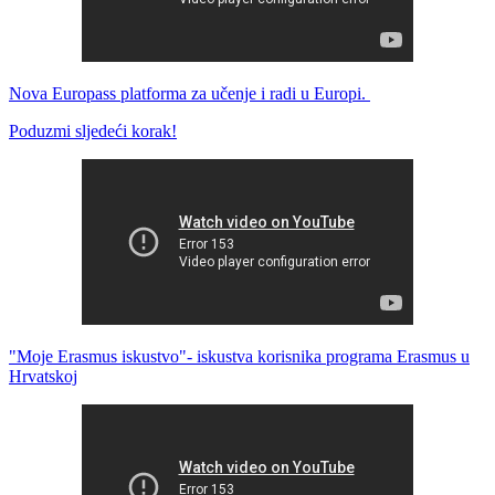
Nova Europass platforma za učenje i radi u Europi.
Poduzmi sljedeći korak!
"Moje Erasmus iskustvo"- iskustva korisnika programa Erasmus u
Hrvatskoj