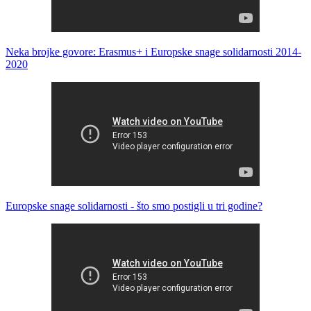
Neka brojke govore: Erasmus+ i Europske snage solidarnosti 2014-
2020
Europske snage solidarnosti - što smo postigli u tri godine?