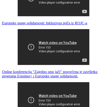
Europske snage solidarnosti: Inkluzivna priča iz ROJC-a
Online konferencija "Zajedno smo jači" posvećena je završetku
programa Erasmus+ i Europske snage solidarnosti.