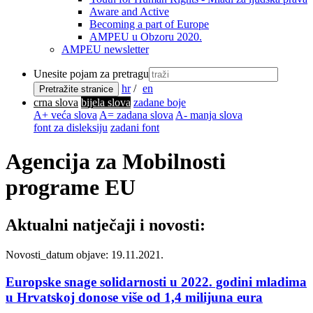
Aware and Active
Becoming a part of Europe
AMPEU u Obzoru 2020.
AMPEU newsletter
Unesite pojam za pretragu
hr
/
en
Pretražite stranice
crna slova
bijela slova
zadane boje
A+ veća slova
A= zadana slova
A- manja slova
font za disleksiju
zadani font
Agencija za Mobilnosti
programe EU
Aktualni natječaji i novosti:
Novosti_
datum objave: 19.11.2021.
Europske snage solidarnosti u 2022. godini mladima
u Hrvatskoj donose više od 1,4 milijuna eura