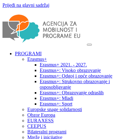
Prijeđi na glavni sadržaj
PROGRAMI
Erasmus+
Erasmus+ 2021. - 2027.
Erasmus+: Visoko obrazovanje
Erasmus+: Odgoj i opće obrazovanje
Erasmus+: Strukovno obrazovanje i
osposobljavanje
Erasmus+: Obrazovanje odraslih
Erasmus+: Mladi
Erasmus+: Sport
Europske snage solidarnosti
Obzor Europa
EURAXESS
CEEPUS
Bilateralni programi
Mreže i inicijative