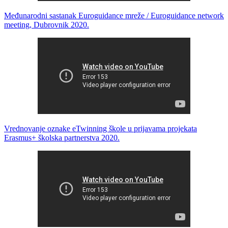
Međunarodni sastanak Euroguidance mreže / Euroguidance network
meeting, Dubrovnik 2020.
Vrednovanje oznake eTwinning škole u prijavama projekata
Erasmus+ školska partnerstva 2020.