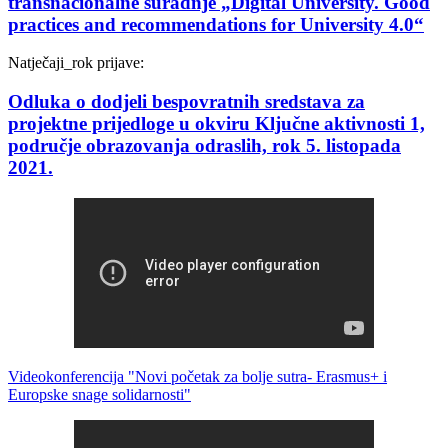
transnacionalne suradnje „Digital University. Good
practices and recommendations for University 4.0“
Natječaji_
rok prijave:
Odluka o dodjeli bespovratnih sredstava za
projektne prijedloge u okviru Ključne aktivnosti 1,
područje obrazovanja odraslih, rok 5. listopada
2021.
Videokonferencija "Novi početak za bolje sutra- Erasmus+ i
Europske snage solidarnosti"