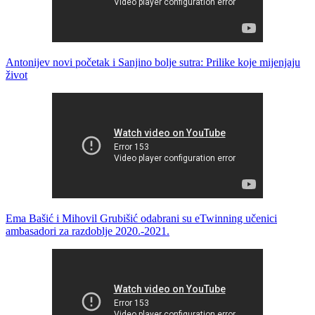
Antonijev novi početak i Sanjino bolje sutra: Prilike koje mijenjaju
život
Ema Bašić i Mihovil Grubišić odabrani su eTwinning učenici
ambasadori za razdoblje 2020.-2021.