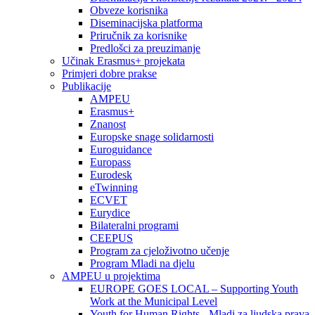
Obveze korisnika
Diseminacijska platforma
Priručnik za korisnike
Predlošci za preuzimanje
Učinak Erasmus+ projekata
Primjeri dobre prakse
Publikacije
AMPEU
Erasmus+
Znanost
Europske snage solidarnosti
Euroguidance
Europass
Eurodesk
eTwinning
ECVET
Eurydice
Bilateralni programi
CEEPUS
Program za cjeloživotno učenje
Program Mladi na djelu
AMPEU u projektima
EUROPE GOES LOCAL – Supporting Youth
Work at the Municipal Level
Youth for Human Rights - Mladi za ljudska prava