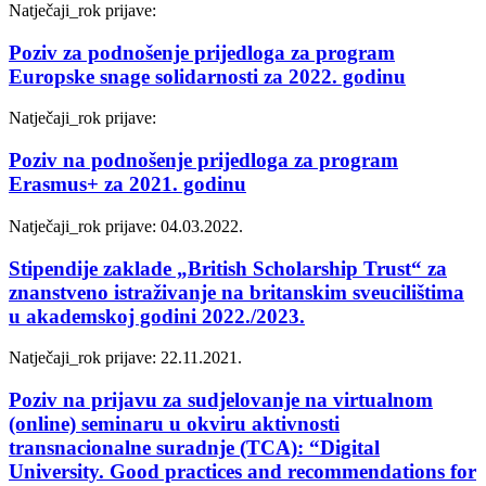
Natječaji_
rok prijave:
Poziv za podnošenje prijedloga za program
Europske snage solidarnosti za 2022. godinu
Natječaji_
rok prijave:
Poziv na podnošenje prijedloga za program
Erasmus+ za 2021. godinu
Natječaji_
rok prijave: 04.03.2022.
Stipendije zaklade „British Scholarship Trust“ za
znanstveno istraživanje na britanskim sveucilištima
u akademskoj godini 2022./2023.
Natječaji_
rok prijave: 22.11.2021.
Poziv na prijavu za sudjelovanje na virtualnom
(online) seminaru u okviru aktivnosti
transnacionalne suradnje (TCA): “Digital
University. Good practices and recommendations for