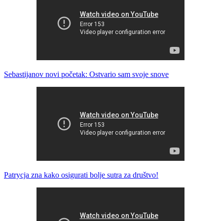
Sebastijanov novi početak: Ostvario sam svoje snove
Patrycja zna kako osigurati bolje sutra za društvo!