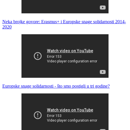
Neka brojke govore: Erasmus+ i Europske snage solidarnosti 2014-
2020
Europske snage solidarnosti - što smo postigli u tri godine?