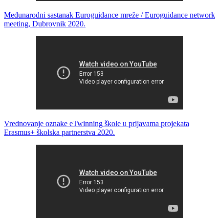
Međunarodni sastanak Euroguidance mreže / Euroguidance network
meeting, Dubrovnik 2020.
Vrednovanje oznake eTwinning škole u prijavama projekata
Erasmus+ školska partnerstva 2020.