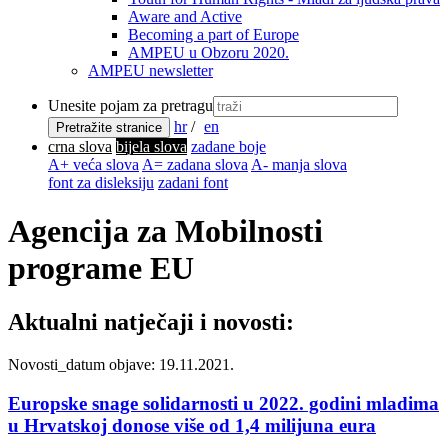
Aware and Active
Becoming a part of Europe
AMPEU u Obzoru 2020.
AMPEU newsletter
Unesite pojam za pretragu
hr
/
en
Pretražite stranice
crna slova
bijela slova
zadane boje
A+ veća slova
A= zadana slova
A- manja slova
font za disleksiju
zadani font
Agencija za Mobilnosti
programe EU
Aktualni natječaji i novosti:
Novosti_
datum objave: 19.11.2021.
Europske snage solidarnosti u 2022. godini mladima
u Hrvatskoj donose više od 1,4 milijuna eura