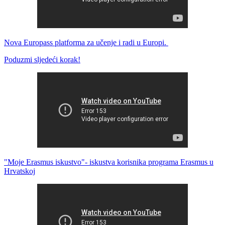
Nova Europass platforma za učenje i radi u Europi.
Poduzmi sljedeći korak!
"Moje Erasmus iskustvo"- iskustva korisnika programa Erasmus u
Hrvatskoj