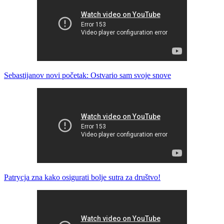
Sebastijanov novi početak: Ostvario sam svoje snove
Patrycja zna kako osigurati bolje sutra za društvo!