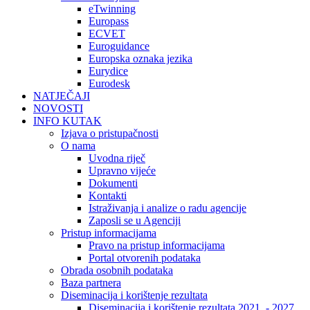
eTwinning
Europass
ECVET
Euroguidance
Europska oznaka jezika
Eurydice
Eurodesk
NATJEČAJI
NOVOSTI
INFO KUTAK
Izjava o pristupačnosti
O nama
Uvodna riječ
Upravno vijeće
Dokumenti
Kontakti
Istraživanja i analize o radu agencije
Zaposli se u Agenciji
Pristup informacijama
Pravo na pristup informacijama
Portal otvorenih podataka
Obrada osobnih podataka
Baza partnera
Diseminacija i korištenje rezultata
Diseminacija i korištenje rezultata 2021. - 2027.