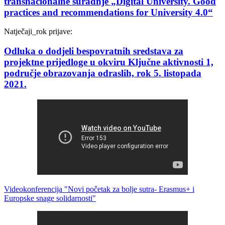
transnacionalne suradnje „Digital University. Good
practices and recommendations for University 4.0“
Natječaji_
rok prijave:
Odluka o dodjeli bespovratnih sredstava za
projektne prijedloge u okviru Ključne aktivnosti 1,
područje obrazovanja odraslih, rok 5. listopada
2021.
Videokonferencija "Novi početak za bolje sutra- Erasmus+ i
Europske snage solidarnosti"