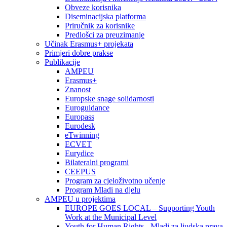
Obveze korisnika
Diseminacijska platforma
Priručnik za korisnike
Predlošci za preuzimanje
Učinak Erasmus+ projekata
Primjeri dobre prakse
Publikacije
AMPEU
Erasmus+
Znanost
Europske snage solidarnosti
Euroguidance
Europass
Eurodesk
eTwinning
ECVET
Eurydice
Bilateralni programi
CEEPUS
Program za cjeloživotno učenje
Program Mladi na djelu
AMPEU u projektima
EUROPE GOES LOCAL – Supporting Youth
Work at the Municipal Level
Youth for Human Rights - Mladi za ljudska prava