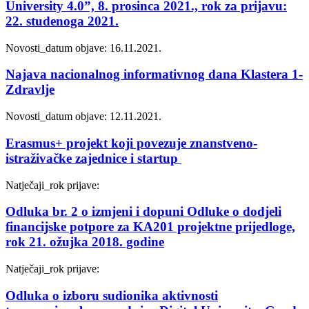
University 4.0”, 8. prosinca 2021., rok za prijavu:
22. studenoga 2021.
Novosti_
datum objave: 16.11.2021.
Najava nacionalnog informativnog dana Klastera 1-
Zdravlje
Novosti_
datum objave: 12.11.2021.
Erasmus+ projekt koji povezuje znanstveno-
istraživačke zajednice i startup
Natječaji_
rok prijave:
Odluka br. 2 o izmjeni i dopuni Odluke o dodjeli
financijske potpore za KA201 projektne prijedloge,
rok 21. ožujka 2018. godine
Natječaji_
rok prijave:
Odluka o izboru sudionika aktivnosti