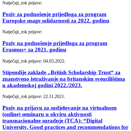
Natječaji_
rok prijave:
Poziv za podnošenje prijedloga za program
Europske snage solidarnosti za 2022. godinu
Natječaji_
rok prijave:
Poziv na podnošenje prijedloga za program
Erasmus+ za 2021. godinu
Natječaji_
rok prijave: 04.03.2022.
Stipendije zaklade „British Scholarship Trust“ za
znanstveno istraživanje na britanskim sveucilištima
u akademskoj godini 2022./2023.
Natječaji_
rok prijave: 22.11.2021.
Poziv na prijavu za sudjelovanje na virtualnom
(online) seminaru u okviru aktivnosti
transnacionalne suradnje (TCA): “Digital
University. Good practices and recommendations for