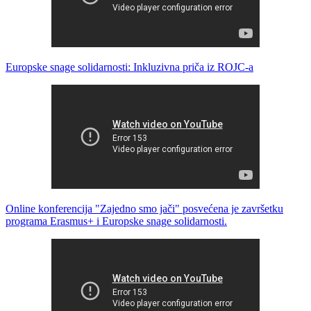
Europske snage solidarnosti: Inkluzivna priča iz ROJC-a
Online konferencija "Zajedno smo jači" posvećena je završetku
programa Erasmus+ i Europske snage solidarnosti.