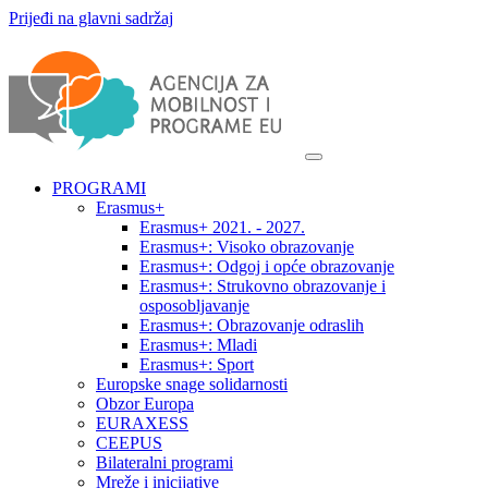
Prijeđi na glavni sadržaj
PROGRAMI
Erasmus+
Erasmus+ 2021. - 2027.
Erasmus+: Visoko obrazovanje
Erasmus+: Odgoj i opće obrazovanje
Erasmus+: Strukovno obrazovanje i
osposobljavanje
Erasmus+: Obrazovanje odraslih
Erasmus+: Mladi
Erasmus+: Sport
Europske snage solidarnosti
Obzor Europa
EURAXESS
CEEPUS
Bilateralni programi
Mreže i inicijative