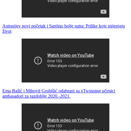
Antonijev novi početak i Sanjino bolje sutra: Prilike koje mijenjaju
život
Ema Bašić i Mihovil Grubišić odabrani su eTwinning učenici
ambasadori za razdoblje 2020.-2021.