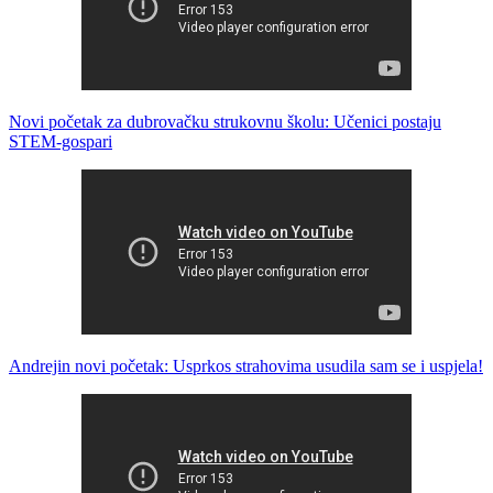
Novi početak za dubrovačku strukovnu školu: Učenici postaju
STEM-gospari
Andrejin novi početak: Usprkos strahovima usudila sam se i uspjela!